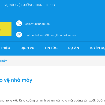
H VỤ BẢO VỆ TRƯỜNG THÀNH TISTCO
Hotline: 0878558866
n
Email: kinhdoanh@truongthanhtistco.com
 THIỆU
DỊCH VỤ
TIN TỨC
DỰ ÁN
TUYỂN D
hà máy
ảo vệ nhà máy
ọng trong việc tăng cường an ninh và an toàn cho môi trường sản xuất. Dưới