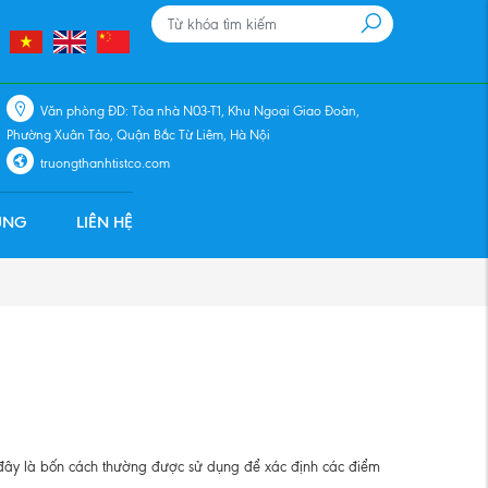
Văn phòng ĐD: Tòa nhà N03-T1, Khu Ngoại Giao Đoàn,
Phường Xuân Tảo, Quận Bắc Từ Liêm, Hà Nội
truongthanhtistco.com
ỤNG
LIÊN HỆ
 đây là bốn cách thường được sử dụng để xác định các điểm