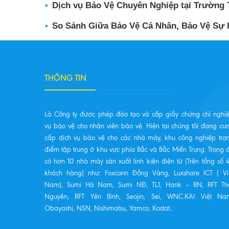
Dịch vụ Bảo Vệ Chuyên Nghiệp tại Trường
So Sánh Giữa Bảo Vệ Cá Nhân, Bảo Vệ Sự 
THÔNG TIN
Là Công ty được phép đào tạo và cấp giấy chứng chỉ nghi
vụ bảo vệ cho nhân viên bảo vệ. Hiện tại chúng tôi đang cu
cấp dịch vụ bảo vệ cho các nhà máy, khu công nghiệp trọ
điểm tập trung ở khu vực phía Bắc và Bắc Miền Trung. Trong 
có hơn 10 nhà máy sản xuất linh kiện điện tử (Trên tổng số 
khách hàng) như: Foxconn Đồng Vàng, Luxshare ICT ( Vi
Nam), Sumi Hà Nam, Sumi NĐ, TL1, Hank – BN, RFT Th
Nguyên, RFT Yên Bình, Seojin, Sei, WNC.KAI Việt Na
Obayashi, NSN, Nishimatsu, Yamco, Kostat..