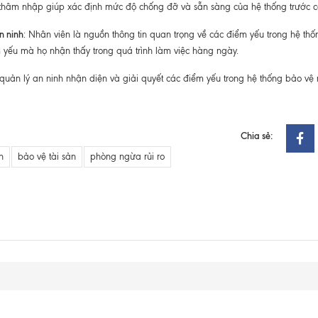
ử thâm nhập giúp xác định mức độ chống đỡ và sẵn sàng của hệ thống trước cá
n ninh
: Nhân viên là nguồn thông tin quan trọng về các điểm yếu trong hệ th
 yếu mà họ nhận thấy trong quá trình làm việc hàng ngày.
uản lý an ninh nhận diện và giải quyết các điểm yếu trong hệ thống bảo vệ
Chia sẻ:
h
bảo vệ tài sản
phòng ngừa rủi ro