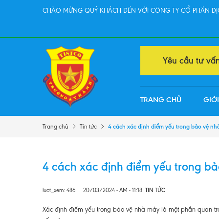
CHÀO MỪNG QUÝ KHÁCH ĐẾN VỚI CÔNG TY CỔ PHẦN DỊC
Yêu cầu tư vấ
TRANG CHỦ
GIỚI
4 cách xác định điểm yếu trong bảo vệ n
Trang chủ
Tin tức
4 cách xác định điểm yếu trong b
luot_xem: 486
20/03/2024 - AM - 11:18
TIN TỨC
Xác định điểm yếu trong bảo vệ nhà máy là một phần quan tr