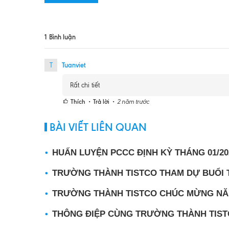
1
Bình luận
Tuanviet
T
Rất chi tiết
Thích
Trả lời
2 năm trước
BÀI VIẾT LIÊN QUAN
HUẤN LUYỆN PCCC ĐỊNH KỲ THÁNG 01/20
TRƯỜNG THÀNH TISTCO THAM DỰ BUỔI T
TRƯỜNG THÀNH TISTCO CHÚC MỪNG NĂM M
THÔNG ĐIỆP CÙNG TRƯỜNG THÀNH TIST