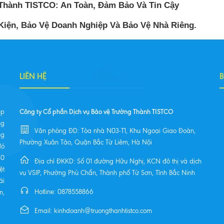
 Thành TISTCO: An Toàn, Đảm Bảo Và Tin Cậy
Kiện, Bảo Vệ Doanh Nghiệp Và Bảo Vệ Nhà Riêng.
LIÊN HỆ
Công ty Cổ phần Dịch vụ Bảo vệ Trường Thành TISTCO
ệp
ng
Văn phòng ĐD: Tòa nhà N03-T1, Khu Ngoại Giao Đoàn,
ng
Phường Xuân Tảo, Quận Bắc Từ Liêm, Hà Nội
đó
40
Địa chỉ ĐKKD: Số 01 đường Hữu Nghị, KCN đô thị và dịch
ệt
vụ VSIP, Phường Phù Chẩn, Thành phố Từ Sơn, Tỉnh Bắc Ninh
ái
Hotline: 0878558866
m,
Email: kinhdoanh@truongthanhtistco.com