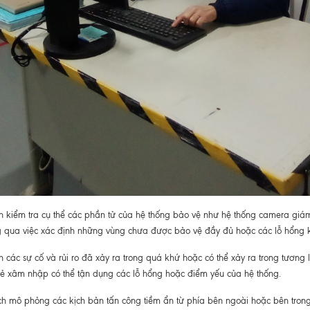
h kiểm tra cụ thể các phần tử của hệ thống bảo vệ như hệ thống camera giá
ng qua việc xác định những vùng chưa được bảo vệ đầy đủ hoặc các lỗ hổng kỹ
h các sự cố và rủi ro đã xảy ra trong quá khứ hoặc có thể xảy ra trong tương 
 xâm nhập có thể tận dụng các lỗ hổng hoặc điểm yếu của hệ thống.
ch mô phỏng các kịch bản tấn công tiềm ẩn từ phía bên ngoài hoặc bên trong,