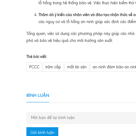
lỗ hổng trong hệ thống bảo vệ. Việc thực hiện kiểm th
Thăm dò ý kiến của nhân viên và đào tạo nhận thức về a
các nguy cơ và lỗ hổng an ninh giúp xác định các điểm
Tổng quan, việc sử dụng các phương pháp này giúp các nhà q
phó và bảo vệ hiệu quả cho môi trường sản xuất.
Thẻ bài viết:
PCCC
trộm cắp
mất tài sản
an ninh đảm bảo an nin
BÌNH LUẬN
Gửi bình luận