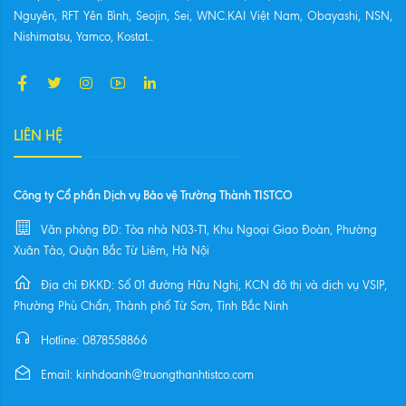
Nguyên, RFT Yên Bình, Seojin, Sei, WNC.KAI Việt Nam, Obayashi, NSN,
Nishimatsu, Yamco, Kostat..
LIÊN HỆ
Công ty Cổ phần Dịch vụ Bảo vệ Trường Thành TISTCO
Văn phòng ĐD: Tòa nhà N03-T1, Khu Ngoại Giao Đoàn, Phường
Xuân Tảo, Quận Bắc Từ Liêm, Hà Nội
Địa chỉ ĐKKD: Số 01 đường Hữu Nghị, KCN đô thị và dịch vụ VSIP,
Phường Phù Chẩn, Thành phố Từ Sơn, Tỉnh Bắc Ninh
Hotline: 0878558866
Email: kinhdoanh@truongthanhtistco.com