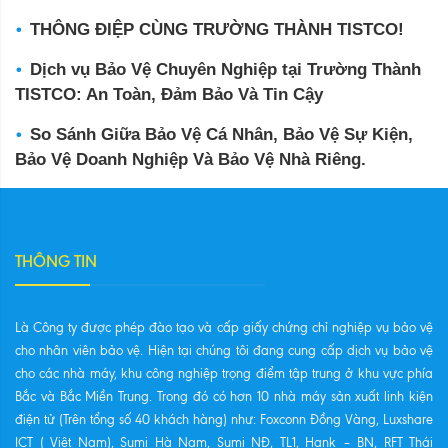
THÔNG ĐIỆP CÙNG TRƯỜNG THÀNH TISTCO!
Dịch vụ Bảo Vệ Chuyên Nghiệp tại Trường Thành
TISTCO: An Toàn, Đảm Bảo Và Tin Cậy
So Sánh Giữa Bảo Vệ Cá Nhân, Bảo Vệ Sự Kiện,
Bảo Vệ Doanh Nghiệp Và Bảo Vệ Nhà Riêng.
THÔNG TIN
Là Công ty được phép đào tạo và cấp giấy chứng chỉ nghiệp vụ bảo vệ
cho nhân viên bảo vệ. Hiện tại chúng tôi đang cung cấp dịch vụ bảo vệ
cho các nhà máy, khu công nghiệp trọng điểm tập trung ở khu vực phía
Bắc và Bắc Miền Trung. Trong đó có hơn 10 nhà máy sản xuất linh kiện
điện tử (Trên tổng số 40 khách hàng) như: Foxconn Đồng Vàng, Luxshare
ICT ( Việt Nam), Sumi Hà Nam, Sumi NĐ, TL1, Hank – BN, RFT Thái