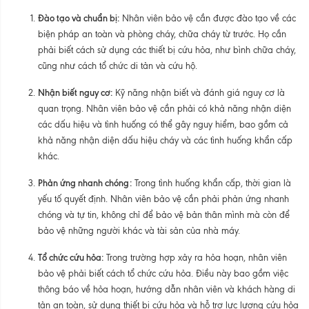
Đào tạo và chuẩn bị:
Nhân viên bảo vệ cần được đào tạo về các
biện pháp an toàn và phòng cháy, chữa cháy từ trước. Họ cần
phải biết cách sử dụng các thiết bị cứu hỏa, như bình chữa cháy,
cũng như cách tổ chức di tản và cứu hộ.
Nhận biết nguy cơ:
Kỹ năng nhận biết và đánh giá nguy cơ là
quan trọng. Nhân viên bảo vệ cần phải có khả năng nhận diện
các dấu hiệu và tình huống có thể gây nguy hiểm, bao gồm cả
khả năng nhận diện dấu hiệu cháy và các tình huống khẩn cấp
khác.
Phản ứng nhanh chóng:
Trong tình huống khẩn cấp, thời gian là
yếu tố quyết định. Nhân viên bảo vệ cần phải phản ứng nhanh
chóng và tự tin, không chỉ để bảo vệ bản thân mình mà còn để
bảo vệ những người khác và tài sản của nhà máy.
Tổ chức cứu hỏa:
Trong trường hợp xảy ra hỏa hoạn, nhân viên
bảo vệ phải biết cách tổ chức cứu hỏa. Điều này bao gồm việc
thông báo về hỏa hoạn, hướng dẫn nhân viên và khách hàng di
tản an toàn, sử dụng thiết bị cứu hỏa và hỗ trợ lực lượng cứu hỏa