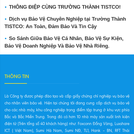
THÔNG ĐIỆP CÙNG TRƯỜNG THÀNH TISTCO!
Dịch vụ Bảo Vệ Chuyên Nghiệp tại Trường Thành
TISTCO: An Toàn, Đảm Bảo Và Tin Cậy
So Sánh Giữa Bảo Vệ Cá Nhân, Bảo Vệ Sự Kiện,
Bảo Vệ Doanh Nghiệp Và Bảo Vệ Nhà Riêng.
THÔNG TIN
Là Công ty được phép đào tạo và cấp giấy chứng chỉ nghiệp vụ bảo vệ
cho nhân viên bảo vệ. Hiện tại chúng tôi đang cung cấp dịch vụ bảo vệ
cho các nhà máy, khu công nghiệp trọng điểm tập trung ở khu vực phía
Bắc và Bắc Miền Trung. Trong đó có hơn 10 nhà máy sản xuất linh kiện
điện tử (Trên tổng số 40 khách hàng) như: Foxconn Đồng Vàng, Luxshare
ICT ( Việt Nam), Sumi Hà Nam, Sumi NĐ, TL1, Hank – BN, RFT Thái