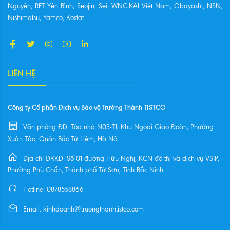
Nguyên, RFT Yên Bình, Seojin, Sei, WNC.KAI Việt Nam, Obayashi, NSN,
Nishimatsu, Yamco, Kostat..
LIÊN HỆ
Công ty Cổ phần Dịch vụ Bảo vệ Trường Thành TISTCO
Văn phòng ĐD: Tòa nhà N03-T1, Khu Ngoại Giao Đoàn, Phường
Xuân Tảo, Quận Bắc Từ Liêm, Hà Nội
Địa chỉ ĐKKD: Số 01 đường Hữu Nghị, KCN đô thị và dịch vụ VSIP,
Phường Phù Chẩn, Thành phố Từ Sơn, Tỉnh Bắc Ninh
Hotline: 0878558866
Email: kinhdoanh@truongthanhtistco.com