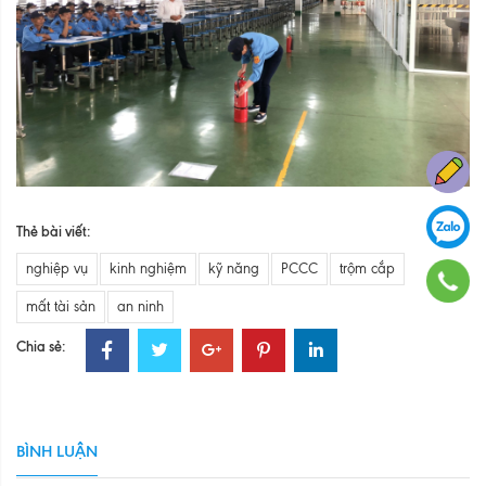
Thẻ bài viết:
nghiệp vụ
kinh nghiệm
kỹ năng
PCCC
trộm cắp
mất tài sản
an ninh
Chia sẻ:
BÌNH LUẬN