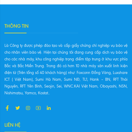
THÔNG TIN
Là Công ty được phép đào tạo và cấp giấy chứng chỉ nghiệp vụ bảo vệ
cho nhân viên bảo vệ. Hiện tại chúng tôi đang cung cấp dịch vụ bảo vệ
cho các nhà máy, khu công nghiệp trọng điểm tập trung ở khu vực phía
Bắc và Bắc Miền Trung. Trong đó có hơn 10 nhà máy sản xuất linh kiện
điện tử (Trên tổng số 40 khách hàng) như: Foxconn Đồng Vàng, Luxshare
ICT ( Việt Nam), Sumi Hà Nam, Sumi NĐ, TL1, Hank – BN, RFT Thái
Nguyên, RFT Yên Bình, Seojin, Sei, WNC.KAI Việt Nam, Obayashi, NSN,
Nishimatsu, Yamco, Kostat..
LIÊN HỆ