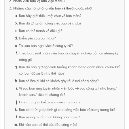
Nhân viên bảo vệ làm việc ở đâu?
Những câu hỏi phỏng vấn bảo vệ thường gặp nhất
Bạn hãy giới thiệu một chút về bản thân?
Bạn đã từng làm công việc bảo vệ chưa?
Bạn có thế mạnh về điều gì?
Điểm yếu của bạn là gì?
Tại sao bạn nghỉ việc ở công ty cũ?
Theo bạn, một nhân viên bảo vệ chuyên nghiệp cần có những kỹ
năng gì?
Bạn đã bao giờ gặp tình huống khách hàng đánh nhau chưa? Nếu
có, bạn đã xử lý như thế nào?
Bạn sẽ làm gì khi có khách gây rối ở nơi công cộng?
Vì sao bạn ứng tuyển nhân viên bảo vệ vào công ty/ nhà hàng/
khách sạn/ siêu thị chúng tôi?
Hãy chúng tôi biết vì sao nên chọn bạn?
Bạn có những dự định gì cho công việc bảo vệ trong tương lai?
Bạn mong muốn mức lương bao nhiêu?
Khi nào bạn có thể bắt đầu công việc?