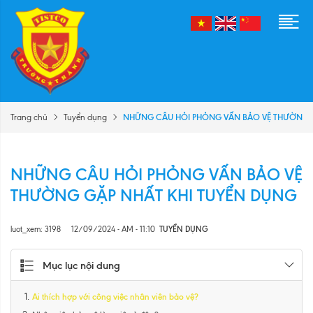
NHỮNG CÂU HỎI PHỎNG VẤN BẢO VỆ THƯỜNG G
Trang chủ
Tuyển dụng
NHỮNG CÂU HỎI PHỎNG VẤN BẢO VỆ
THƯỜNG GẶP NHẤT KHI TUYỂN DỤNG
luot_xem: 3198
12/09/2024 - AM - 11:10
TUYỂN DỤNG
Mục lục nội dung
Ai thích hợp với công việc nhân viên bảo vệ?