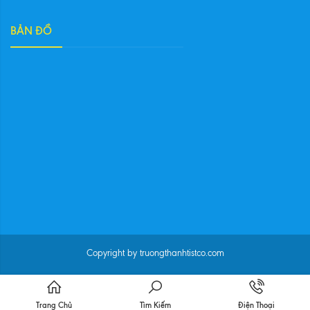
BẢN ĐỒ
Copyright by truongthanhtistco.com
Trang Chủ
Tìm Kiếm
Điện Thoại