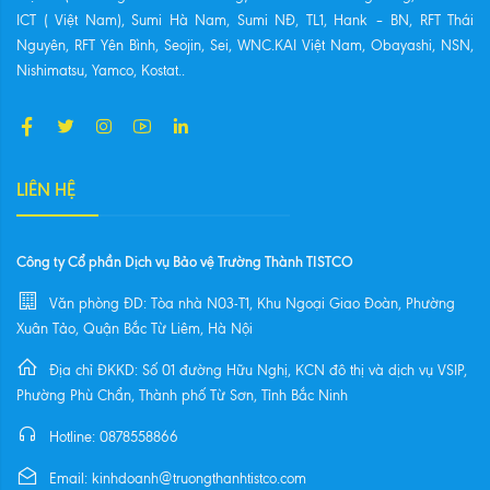
ICT ( Việt Nam), Sumi Hà Nam, Sumi NĐ, TL1, Hank – BN, RFT Thái
Nguyên, RFT Yên Bình, Seojin, Sei, WNC.KAI Việt Nam, Obayashi, NSN,
Nishimatsu, Yamco, Kostat..
LIÊN HỆ
Công ty Cổ phần Dịch vụ Bảo vệ Trường Thành TISTCO
Văn phòng ĐD: Tòa nhà N03-T1, Khu Ngoại Giao Đoàn, Phường
Xuân Tảo, Quận Bắc Từ Liêm, Hà Nội
Địa chỉ ĐKKD: Số 01 đường Hữu Nghị, KCN đô thị và dịch vụ VSIP,
Phường Phù Chẩn, Thành phố Từ Sơn, Tỉnh Bắc Ninh
Hotline: 0878558866
Email: kinhdoanh@truongthanhtistco.com