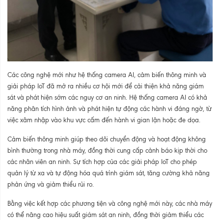
Các công nghệ mới như hệ thống camera AI, cảm biến thông minh và
giải pháp IoT đã mở ra nhiều cơ hội mới để cải thiện khả năng giám
sát và phát hiện sớm các nguy cơ an ninh. Hệ thống camera AI có khả
năng phân tích hình ảnh và phát hiện tự động các hành vi đáng ngờ, từ
việc xâm nhập vào khu vực cấm đến hành vi gian lận hoặc đe dọa.
Cảm biến thông minh giúp theo dõi chuyển động và hoạt động không
bình thường trong nhà máy, đồng thời cung cấp cảnh báo kịp thời cho
các nhân viên an ninh. Sự tích hợp của các giải pháp IoT cho phép
quản lý từ xa và tự động hóa quá trình giám sát, tăng cường khả năng
phản ứng và giảm thiểu rủi ro.
Bằng việc kết hợp các phương tiện và công nghệ mới này, các nhà máy
có thể nâng cao hiệu suất giám sát an ninh, đồng thời giảm thiểu các