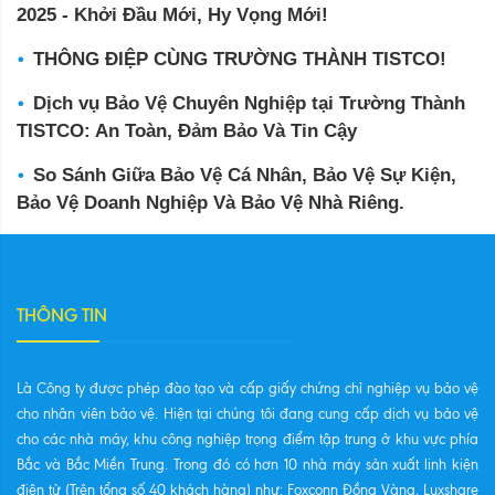
2025 - Khởi Đầu Mới, Hy Vọng Mới!
THÔNG ĐIỆP CÙNG TRƯỜNG THÀNH TISTCO!
Dịch vụ Bảo Vệ Chuyên Nghiệp tại Trường Thành
TISTCO: An Toàn, Đảm Bảo Và Tin Cậy
So Sánh Giữa Bảo Vệ Cá Nhân, Bảo Vệ Sự Kiện,
Bảo Vệ Doanh Nghiệp Và Bảo Vệ Nhà Riêng.
THÔNG TIN
Là Công ty được phép đào tạo và cấp giấy chứng chỉ nghiệp vụ bảo vệ
cho nhân viên bảo vệ. Hiện tại chúng tôi đang cung cấp dịch vụ bảo vệ
cho các nhà máy, khu công nghiệp trọng điểm tập trung ở khu vực phía
Bắc và Bắc Miền Trung. Trong đó có hơn 10 nhà máy sản xuất linh kiện
điện tử (Trên tổng số 40 khách hàng) như: Foxconn Đồng Vàng, Luxshare