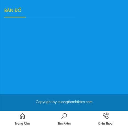
BẢN ĐỒ
Copyright by truongthanhtistco.com
Trang Chủ
Tìm Kiếm
Điện Thoại