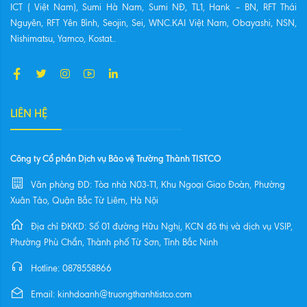
ICT ( Việt Nam), Sumi Hà Nam, Sumi NĐ, TL1, Hank – BN, RFT Thái
Nguyên, RFT Yên Bình, Seojin, Sei, WNC.KAI Việt Nam, Obayashi, NSN,
Nishimatsu, Yamco, Kostat..
LIÊN HỆ
Công ty Cổ phần Dịch vụ Bảo vệ Trường Thành TISTCO
Văn phòng ĐD: Tòa nhà N03-T1, Khu Ngoại Giao Đoàn, Phường
Xuân Tảo, Quận Bắc Từ Liêm, Hà Nội
Địa chỉ ĐKKD: Số 01 đường Hữu Nghị, KCN đô thị và dịch vụ VSIP,
Phường Phù Chẩn, Thành phố Từ Sơn, Tỉnh Bắc Ninh
Hotline: 0878558866
Email: kinhdoanh@truongthanhtistco.com