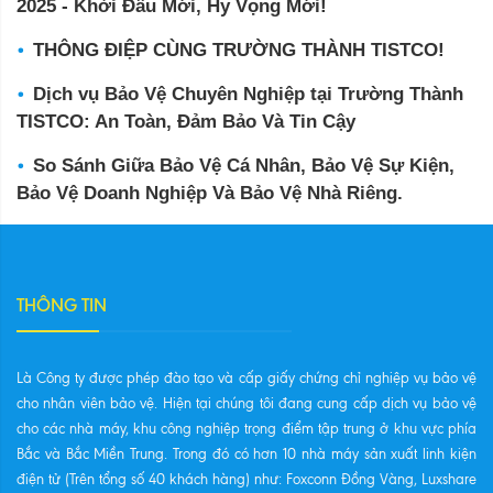
2025 - Khởi Đầu Mới, Hy Vọng Mới!
THÔNG ĐIỆP CÙNG TRƯỜNG THÀNH TISTCO!
Dịch vụ Bảo Vệ Chuyên Nghiệp tại Trường Thành
TISTCO: An Toàn, Đảm Bảo Và Tin Cậy
So Sánh Giữa Bảo Vệ Cá Nhân, Bảo Vệ Sự Kiện,
Bảo Vệ Doanh Nghiệp Và Bảo Vệ Nhà Riêng.
THÔNG TIN
Là Công ty được phép đào tạo và cấp giấy chứng chỉ nghiệp vụ bảo vệ
cho nhân viên bảo vệ. Hiện tại chúng tôi đang cung cấp dịch vụ bảo vệ
cho các nhà máy, khu công nghiệp trọng điểm tập trung ở khu vực phía
Bắc và Bắc Miền Trung. Trong đó có hơn 10 nhà máy sản xuất linh kiện
điện tử (Trên tổng số 40 khách hàng) như: Foxconn Đồng Vàng, Luxshare