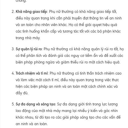
chóng.
Khả năng giao tiếp
: Phụ nữ thường có khả năng giao tiếp tốt,
điều này quan trọng khi cần phải truyền đạt thông tin về an ninh
và an toàn cho nhân viên khác. Họ có thể giải quyet hiệu quả
các tình huống khẩn cấp và tương tác tốt với các bộ phận khác
trong nhà máy.
Sự quản lý rủi ro
: Phụ nữ thường có khả năng quản lý rủi ro tốt, họ
có thể phân tích và đánh giá các nguy cơ tiềm ẩn và đề xuất các
biện pháp phòng ngừa và giảm thiểu rủi ro một cách hiệu quả.
Trách nhiệm và tỉ mỉ
: Phụ nữ thường có tinh thần trách nhiệm cao
và làm việc một cách tỉ mỉ, điều này quan trọng trong việc thực
hiện các biện pháp an ninh và an toàn một cách chính xác và
đầy đủ.
Sự đa dạng và sáng tạo
: Sự đa dạng giới tính trong lực lượng
lao động của một nhà máy mang lại nhiều ý kiến và góc nhìn
khác nhau, từ đó tạo ra các giải pháp sáng tạo cho các vấn đề
an ninh và an toàn.