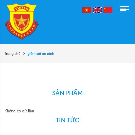
giám sát an ninh
Trang chủ
SẢN PHẨM
Không có dữ liệu
TIN TỨC