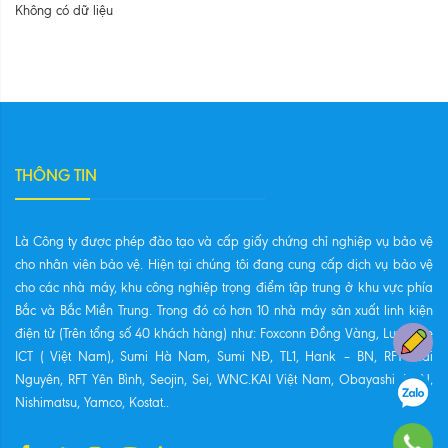
Không có dữ liệu
THÔNG TIN
Là Công ty được phép đào tạo và cấp giấy chứng chỉ nghiệp vụ bảo vệ
cho nhân viên bảo vệ. Hiện tại chúng tôi đang cung cấp dịch vụ bảo vệ
cho các nhà máy, khu công nghiệp trọng điểm tập trung ở khu vực phía
Bắc và Bắc Miền Trung. Trong đó có hơn 10 nhà máy sản xuất linh kiện
điện tử (Trên tổng số 40 khách hàng) như: Foxconn Đồng Vàng, Luxshare
ICT ( Việt Nam), Sumi Hà Nam, Sumi NĐ, TL1, Hank – BN, RFT Thái
Nguyên, RFT Yên Bình, Seojin, Sei, WNC.KAI Việt Nam, Obayashi, NSN,
Nishimatsu, Yamco, Kostat..