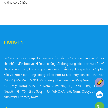
Không có dữ liệu
THÔNG TIN
Là Công ty được phép đào tạo và cấp giấy chứng chỉ nghiệp vụ bảo vệ
cho nhân viên bảo vệ. Hiện tại chúng tôi đang cung cấp dịch vụ bảo vệ
cho các nhà máy, khu công nghiệp trọng điểm tập trung ở khu vực phía
Bắc và Bắc Miền Trung. Trong đó có hơn 10 nhà máy sản xuất linh kiện
điện tử (Trên tổng số 40 khách hàng) như: Foxconn Đồng Vàng, Luxshare
ICT ( Việt Nam), Sumi Hà Nam, Sumi NĐ, TL1, Hank – BN, RFT Thái
Nguyên, RFT Yên Bình, Seojin, Sei, WNC.KAI Việt Nam, Obayashi, NSN,
Nishimatsu, Yamco, Kostat..