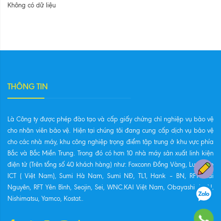
Không có dữ liệu
THÔNG TIN
Là Công ty được phép đào tạo và cấp giấy chứng chỉ nghiệp vụ bảo vệ
cho nhân viên bảo vệ. Hiện tại chúng tôi đang cung cấp dịch vụ bảo vệ
cho các nhà máy, khu công nghiệp trọng điểm tập trung ở khu vực phía
Bắc và Bắc Miền Trung. Trong đó có hơn 10 nhà máy sản xuất linh kiện
điện tử (Trên tổng số 40 khách hàng) như: Foxconn Đồng Vàng, Luxshare
ICT ( Việt Nam), Sumi Hà Nam, Sumi NĐ, TL1, Hank – BN, RFT Thái
Nguyên, RFT Yên Bình, Seojin, Sei, WNC.KAI Việt Nam, Obayashi, NSN,
Nishimatsu, Yamco, Kostat..