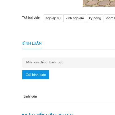
Thẻ bài viết:
nghiệp vụ
kinh nghiệm
kỹ năng
đảm b
BÌNH LUẬN
Gửi bình luận
Bình luận