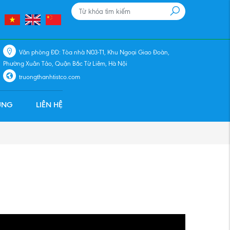
Văn phòng ĐD: Tòa nhà N03-T1, Khu Ngoại Giao Đoàn,
Phường Xuân Tảo, Quận Bắc Từ Liêm, Hà Nội
truongthanhtistco.com
ỤNG
LIÊN HỆ