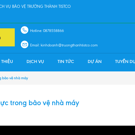
H VỤ BẢO VỆ TRƯỜNG THÀNH TISTCO
Hotline: 0878558866
n
Email: kinhdoanh@truongthanhtistco.com
 THIỆU
DỊCH VỤ
TIN TỨC
DỰ ÁN
TUYỂN D
ng bảo vệ nhà máy
 lực trong bảo vệ nhà máy