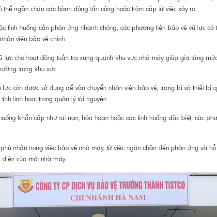
ó thể ngăn chặn các hành động tấn công hoặc trộm cắp từ việc xảy ra.
ặc tình huống cần phản ứng nhanh chóng, các phương tiện bảo vệ vũ lực có t
 nhân viên bảo vệ chính.
 lực cho hoạt động tuần tra xung quanh khu vực nhà máy giúp gia tăng mức 
thường trong khu vực.
ực còn được sử dụng để vận chuyển nhân viên bảo vệ, trang bị và thiết bị qua
ính linh hoạt trong quản lý tài nguyên.
 huống khẩn cấp như tai nạn, hỏa hoạn hoặc các tình huống đặc biệt, các ph
ể phủ nhận trong việc bảo vệ nhà máy, từ việc ngăn chặn đến phản ứng và hỗ 
n diện của một nhà máy.