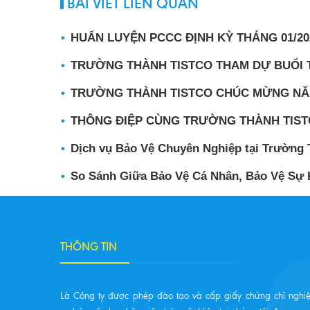
BÀI VIẾT LIÊN QUAN
HUẤN LUYỆN PCCC ĐỊNH KỲ THÁNG 01/20
TRƯỜNG THÀNH TISTCO THAM DỰ BUỔI T
TRƯỜNG THÀNH TISTCO CHÚC MỪNG NĂM M
THÔNG ĐIỆP CÙNG TRƯỜNG THÀNH TIST
Dịch vụ Bảo Vệ Chuyên Nghiệp tại Trường
So Sánh Giữa Bảo Vệ Cá Nhân, Bảo Vệ Sự 
THÔNG TIN
Là Công ty được phép đào tạo và cấp giấy chứng chỉ nghi