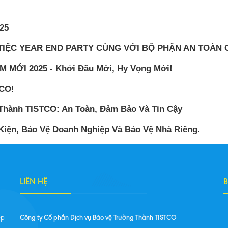
25
IỆC YEAR END PARTY CÙNG VỚI BỘ PHẬN AN TOÀN C
ỚI 2025 - Khởi Đầu Mới, Hy Vọng Mới!
CO!
 Thành TISTCO: An Toàn, Đảm Bảo Và Tin Cậy
Kiện, Bảo Vệ Doanh Nghiệp Và Bảo Vệ Nhà Riêng.
LIÊN HỆ
Công ty Cổ phần Dịch vụ Bảo vệ Trường Thành TISTCO
ệp