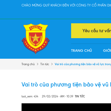
CHÀO MỪNG QUÝ KHÁCH ĐẾN VỚI CÔNG TY CỔ PHẦN DỊC
Yêu cầu tư vấ
TRANG CHỦ
GIỚI
Vai trò của phương tiện bảo vệ vũ lực tro
Trang chủ
Tin tức
Vai trò của phương tiện bảo vệ vũ
luot_xem: 434
29/02/2024 - AM - 10:39
TIN TỨC