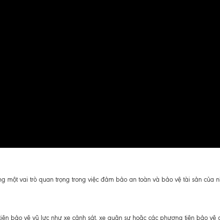
g một vai trò quan trọng trong việc đảm bảo an toàn và bảo vệ tài sản của n
ện bảo vệ vũ lực như xe cảnh sát, xe quân sự hoặc các phương tiện bảo vệ c