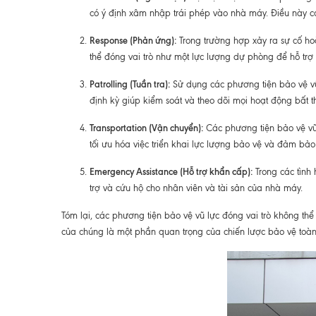
có ý định xâm nhập trái phép vào nhà máy. Điều này c
Response (Phản ứng):
Trong trường hợp xảy ra sự cố ho
thể đóng vai trò như một lực lượng dự phòng để hỗ trợ
Patrolling (Tuần tra):
Sử dụng các phương tiện bảo vệ vũ
định kỳ giúp kiểm soát và theo dõi mọi hoạt động bất 
Transportation (Vận chuyển):
Các phương tiện bảo vệ vũ l
tối ưu hóa việc triển khai lực lượng bảo vệ và đảm bảo t
Emergency Assistance (Hỗ trợ khẩn cấp):
Trong các tình
trợ và cứu hộ cho nhân viên và tài sản của nhà máy.
Tóm lại, các phương tiện bảo vệ vũ lực đóng vai trò không th
của chúng là một phần quan trọng của chiến lược bảo vệ toà