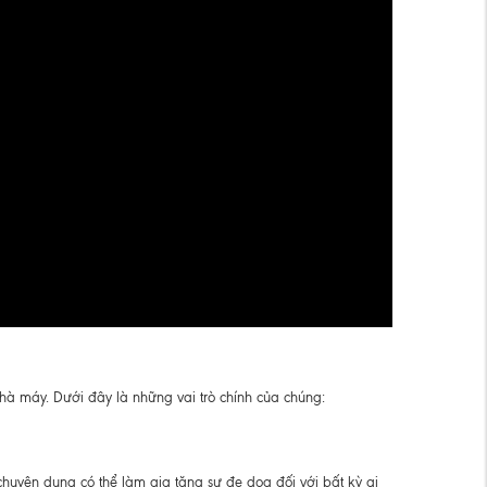
hà máy. Dưới đây là những vai trò chính của chúng:
huyên dụng có thể làm gia tăng sự đe dọa đối với bất kỳ ai