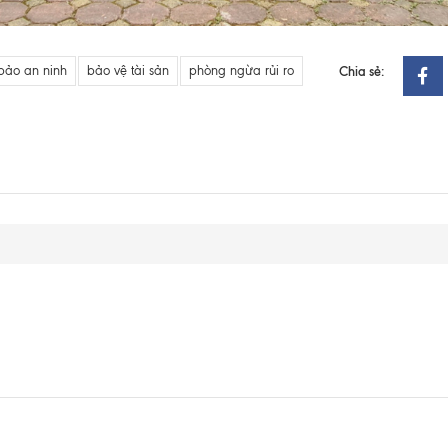
ảo an ninh
bảo vệ tài sản
phòng ngừa rủi ro
Chia sẻ: