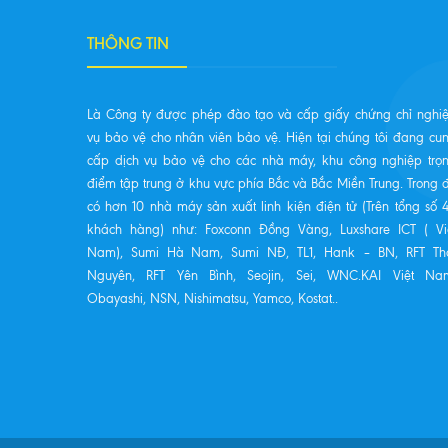
THÔNG TIN
Là Công ty được phép đào tạo và cấp giấy chứng chỉ nghi
vụ bảo vệ cho nhân viên bảo vệ. Hiện tại chúng tôi đang cu
cấp dịch vụ bảo vệ cho các nhà máy, khu công nghiệp trọ
điểm tập trung ở khu vực phía Bắc và Bắc Miền Trung. Trong 
có hơn 10 nhà máy sản xuất linh kiện điện tử (Trên tổng số 
khách hàng) như: Foxconn Đồng Vàng, Luxshare ICT ( Vi
Nam), Sumi Hà Nam, Sumi NĐ, TL1, Hank – BN, RFT Th
Nguyên, RFT Yên Bình, Seojin, Sei, WNC.KAI Việt Na
Obayashi, NSN, Nishimatsu, Yamco, Kostat..