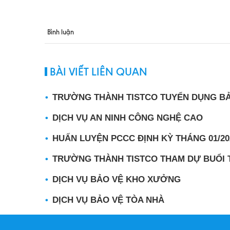
Bình luận
BÀI VIẾT LIÊN QUAN
TRƯỜNG THÀNH TISTCO TUYỂN DỤNG BẢ
DỊCH VỤ AN NINH CÔNG NGHỆ CAO
HUẤN LUYỆN PCCC ĐỊNH KỲ THÁNG 01/20
TRƯỜNG THÀNH TISTCO THAM DỰ BUỔI T
DỊCH VỤ BẢO VỆ KHO XƯỞNG
DỊCH VỤ BẢO VỆ TÒA NHÀ