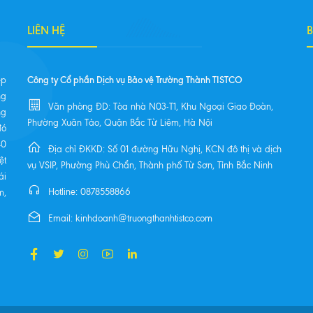
LIÊN HỆ
Công ty Cổ phần Dịch vụ Bảo vệ Trường Thành TISTCO
ệp
ng
Văn phòng ĐD: Tòa nhà N03-T1, Khu Ngoại Giao Đoàn,
ng
Phường Xuân Tảo, Quận Bắc Từ Liêm, Hà Nội
đó
40
Địa chỉ ĐKKD: Số 01 đường Hữu Nghị, KCN đô thị và dịch
ệt
vụ VSIP, Phường Phù Chẩn, Thành phố Từ Sơn, Tỉnh Bắc Ninh
ái
Hotline: 0878558866
m,
Email: kinhdoanh@truongthanhtistco.com