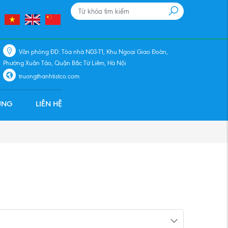
Văn phòng ĐD: Tòa nhà N03-T1, Khu Ngoại Giao Đoàn,
Phường Xuân Tảo, Quận Bắc Từ Liêm, Hà Nội
truongthanhtistco.com
ỤNG
LIÊN HỆ