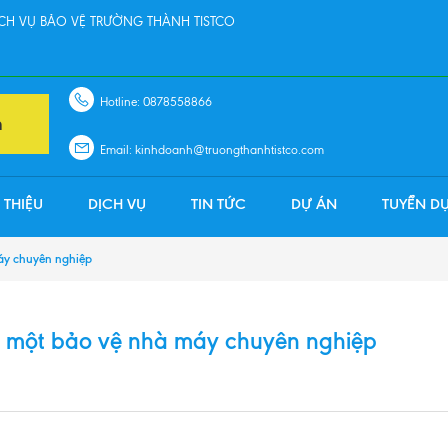
H VỤ BẢO VỆ TRƯỜNG THÀNH TISTCO
Hotline: 0878558866
n
Email: kinhdoanh@truongthanhtistco.com
 THIỆU
DỊCH VỤ
TIN TỨC
DỰ ÁN
TUYỂN D
máy chuyên nghiệp
nh một bảo vệ nhà máy chuyên nghiệp