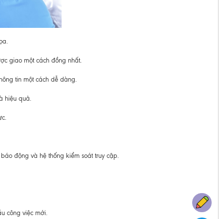
ọa.
ược giao một cách đồng nhất.
hông tin một cách dễ dàng.
à hiệu quả.
ực.
 báo động và hệ thống kiểm soát truy cập.
ầu công việc mới.