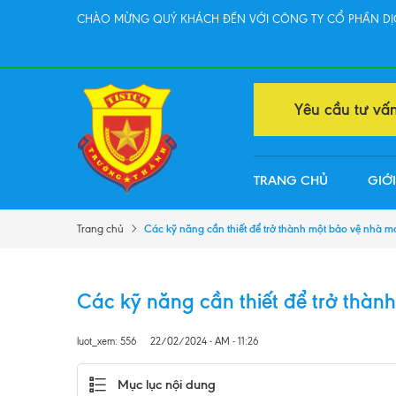
CHÀO MỪNG QUÝ KHÁCH ĐẾN VỚI CÔNG TY CỔ PHẦN DỊC
Yêu cầu tư vấ
TRANG CHỦ
GIỚI
Các kỹ năng cần thiết để trở thành một bảo vệ nhà 
Trang chủ
Các kỹ năng cần thiết để trở thà
luot_xem: 556
22/02/2024 - AM - 11:26
Mục lục nội dung