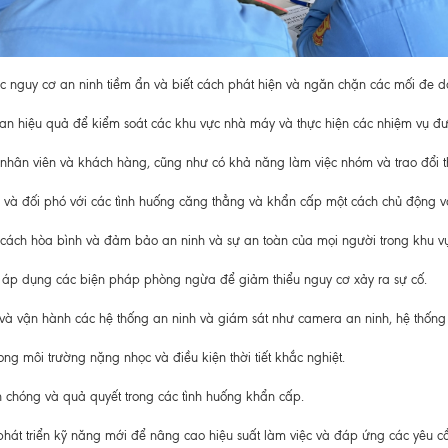
ác nguy cơ an ninh tiềm ẩn và biết cách phát hiện và ngăn chặn các mối đe d
gian hiệu quả để kiểm soát các khu vực nhà máy và thực hiện các nhiệm vụ đ
 nhân viên và khách hàng, cũng như có khả năng làm việc nhóm và trao đổi t
h và đối phó với các tình huống căng thẳng và khẩn cấp một cách chủ động v
t cách hòa bình và đảm bảo an ninh và sự an toàn của mọi người trong khu v
và áp dụng các biện pháp phòng ngừa để giảm thiểu nguy cơ xảy ra sự cố.
 và vận hành các hệ thống an ninh và giám sát như camera an ninh, hệ thống
ong môi trường nặng nhọc và điều kiện thời tiết khắc nghiệt.
h chóng và quả quyết trong các tình huống khẩn cấp.
 phát triển kỹ năng mới để nâng cao hiệu suất làm việc và đáp ứng các yêu c