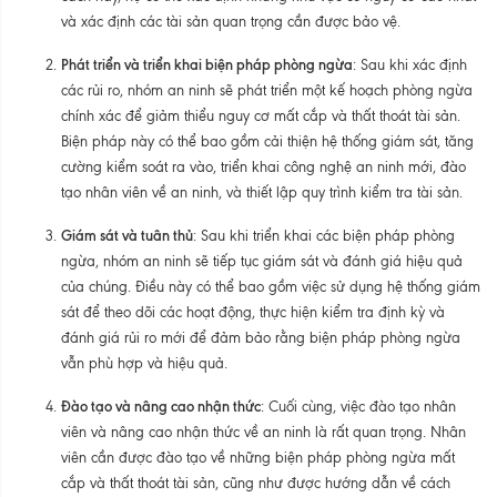
và xác định các tài sản quan trọng cần được bảo vệ.
Phát triển và triển khai biện pháp phòng ngừa
: Sau khi xác định
các rủi ro, nhóm an ninh sẽ phát triển một kế hoạch phòng ngừa
chính xác để giảm thiểu nguy cơ mất cắp và thất thoát tài sản.
Biện pháp này có thể bao gồm cải thiện hệ thống giám sát, tăng
cường kiểm soát ra vào, triển khai công nghệ an ninh mới, đào
tạo nhân viên về an ninh, và thiết lập quy trình kiểm tra tài sản.
Giám sát và tuân thủ
: Sau khi triển khai các biện pháp phòng
ngừa, nhóm an ninh sẽ tiếp tục giám sát và đánh giá hiệu quả
của chúng. Điều này có thể bao gồm việc sử dụng hệ thống giám
sát để theo dõi các hoạt động, thực hiện kiểm tra định kỳ và
đánh giá rủi ro mới để đảm bảo rằng biện pháp phòng ngừa
vẫn phù hợp và hiệu quả.
Đào tạo và nâng cao nhận thức
: Cuối cùng, việc đào tạo nhân
viên và nâng cao nhận thức về an ninh là rất quan trọng. Nhân
viên cần được đào tạo về những biện pháp phòng ngừa mất
cắp và thất thoát tài sản, cũng như được hướng dẫn về cách