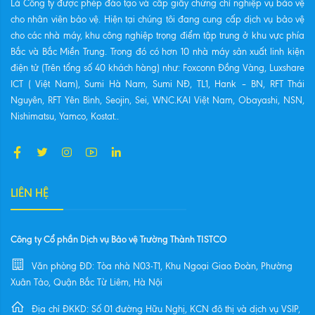
Là Công ty được phép đào tạo và cấp giấy chứng chỉ nghiệp vụ bảo vệ
cho nhân viên bảo vệ. Hiện tại chúng tôi đang cung cấp dịch vụ bảo vệ
cho các nhà máy, khu công nghiệp trọng điểm tập trung ở khu vực phía
Bắc và Bắc Miền Trung. Trong đó có hơn 10 nhà máy sản xuất linh kiện
điện tử (Trên tổng số 40 khách hàng) như: Foxconn Đồng Vàng, Luxshare
ICT ( Việt Nam), Sumi Hà Nam, Sumi NĐ, TL1, Hank – BN, RFT Thái
Nguyên, RFT Yên Bình, Seojin, Sei, WNC.KAI Việt Nam, Obayashi, NSN,
Nishimatsu, Yamco, Kostat..
LIÊN HỆ
Công ty Cổ phần Dịch vụ Bảo vệ Trường Thành TISTCO
Văn phòng ĐD: Tòa nhà N03-T1, Khu Ngoại Giao Đoàn, Phường
Xuân Tảo, Quận Bắc Từ Liêm, Hà Nội
Địa chỉ ĐKKD: Số 01 đường Hữu Nghị, KCN đô thị và dịch vụ VSIP,