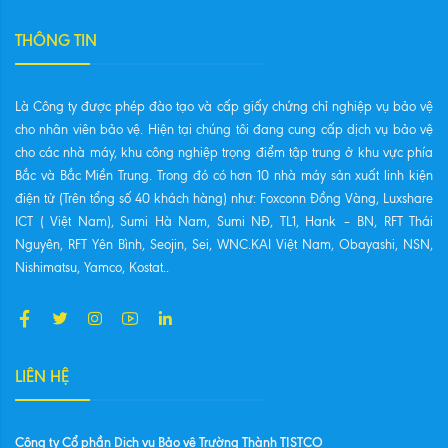
THÔNG TIN
Là Công ty được phép đào tạo và cấp giấy chứng chỉ nghiệp vụ bảo vệ
cho nhân viên bảo vệ. Hiện tại chúng tôi đang cung cấp dịch vụ bảo vệ
cho các nhà máy, khu công nghiệp trọng điểm tập trung ở khu vực phía
Bắc và Bắc Miền Trung. Trong đó có hơn 10 nhà máy sản xuất linh kiện
điện tử (Trên tổng số 40 khách hàng) như: Foxconn Đồng Vàng, Luxshare
ICT ( Việt Nam), Sumi Hà Nam, Sumi NĐ, TL1, Hank – BN, RFT Thái
Nguyên, RFT Yên Bình, Seojin, Sei, WNC.KAI Việt Nam, Obayashi, NSN,
Nishimatsu, Yamco, Kostat..
LIÊN HỆ
Công ty Cổ phần Dịch vụ Bảo vệ Trường Thành TISTCO