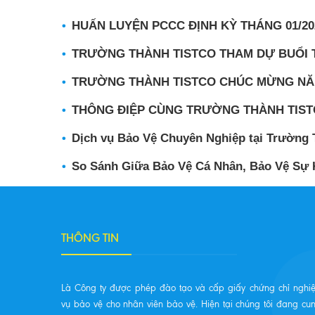
HUẤN LUYỆN PCCC ĐỊNH KỲ THÁNG 01/20
TRƯỜNG THÀNH TISTCO THAM DỰ BUỔI T
TRƯỜNG THÀNH TISTCO CHÚC MỪNG NĂM M
THÔNG ĐIỆP CÙNG TRƯỜNG THÀNH TIST
Dịch vụ Bảo Vệ Chuyên Nghiệp tại Trường
So Sánh Giữa Bảo Vệ Cá Nhân, Bảo Vệ Sự 
THÔNG TIN
Là Công ty được phép đào tạo và cấp giấy chứng chỉ nghi
vụ bảo vệ cho nhân viên bảo vệ. Hiện tại chúng tôi đang cu