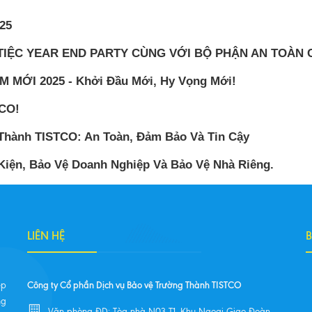
25
IỆC YEAR END PARTY CÙNG VỚI BỘ PHẬN AN TOÀN C
ỚI 2025 - Khởi Đầu Mới, Hy Vọng Mới!
CO!
 Thành TISTCO: An Toàn, Đảm Bảo Và Tin Cậy
Kiện, Bảo Vệ Doanh Nghiệp Và Bảo Vệ Nhà Riêng.
LIÊN HỆ
Công ty Cổ phần Dịch vụ Bảo vệ Trường Thành TISTCO
ệp
ng
Văn phòng ĐD: Tòa nhà N03-T1, Khu Ngoại Giao Đoàn,