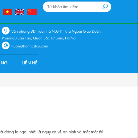
Văn phòng ĐD: Tòa nhà N03-T1, Khu Ngoại Giao Đoàn,
Phường Xuân Tảo, Quận Bắc Từ Liêm, Hà Nội
truongthanhtistco.com
ỤNG
LIÊN HỆ
ả đáng lo ngại nhất là nguy cơ về an ninh và mất mát tài