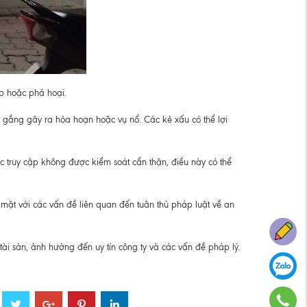
p hoặc phá hoại.
 gắng gây ra hỏa hoạn hoặc vụ nổ. Các kẻ xấu có thể lợi
ệc truy cập không được kiểm soát cẩn thận, điều này có thể
 mặt với các vấn đề liên quan đến tuân thủ pháp luật về an
ài sản, ảnh hưởng đến uy tín công ty và các vấn đề pháp lý.