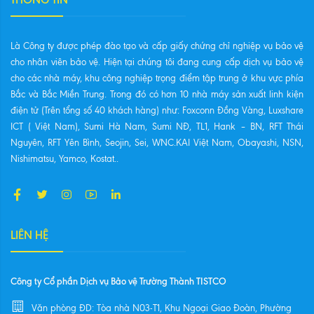
Là Công ty được phép đào tạo và cấp giấy chứng chỉ nghiệp vụ bảo vệ
cho nhân viên bảo vệ. Hiện tại chúng tôi đang cung cấp dịch vụ bảo vệ
cho các nhà máy, khu công nghiệp trọng điểm tập trung ở khu vực phía
Bắc và Bắc Miền Trung. Trong đó có hơn 10 nhà máy sản xuất linh kiện
điện tử (Trên tổng số 40 khách hàng) như: Foxconn Đồng Vàng, Luxshare
ICT ( Việt Nam), Sumi Hà Nam, Sumi NĐ, TL1, Hank – BN, RFT Thái
Nguyên, RFT Yên Bình, Seojin, Sei, WNC.KAI Việt Nam, Obayashi, NSN,
Nishimatsu, Yamco, Kostat..
LIÊN HỆ
Công ty Cổ phần Dịch vụ Bảo vệ Trường Thành TISTCO
Văn phòng ĐD: Tòa nhà N03-T1, Khu Ngoại Giao Đoàn, Phường