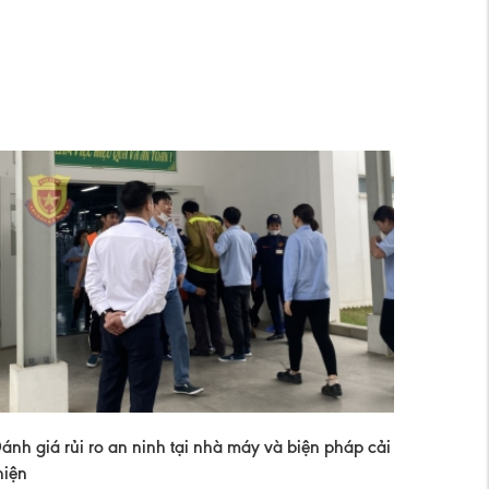
ánh giá rủi ro an ninh tại nhà máy và biện pháp cải
hiện