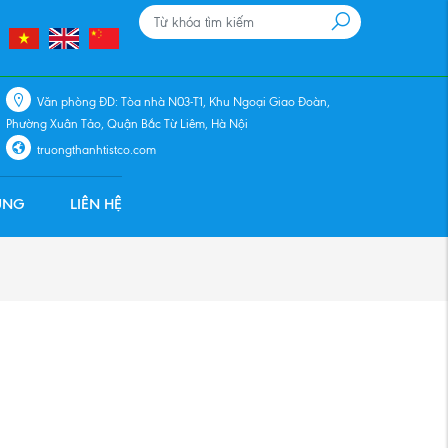
Văn phòng ĐD: Tòa nhà N03-T1, Khu Ngoại Giao Đoàn,
Phường Xuân Tảo, Quận Bắc Từ Liêm, Hà Nội
truongthanhtistco.com
ỤNG
LIÊN HỆ