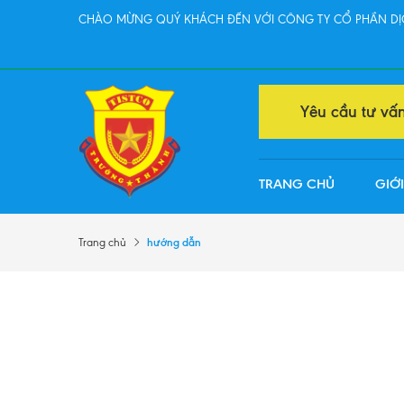
CHÀO MỪNG QUÝ KHÁCH ĐẾN VỚI CÔNG TY CỔ PHẦN DỊC
Yêu cầu tư vấ
TRANG CHỦ
GIỚI
hướng dẫn
Trang chủ