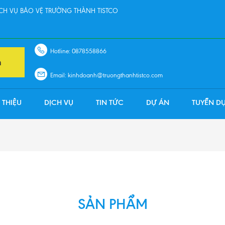
H VỤ BẢO VỆ TRƯỜNG THÀNH TISTCO
Hotline: 0878558866
n
Email: kinhdoanh@truongthanhtistco.com
 THIỆU
DỊCH VỤ
TIN TỨC
DỰ ÁN
TUYỂN D
SẢN PHẨM